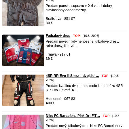
2026]
Predam pansku supravu v. Xxl.velmi dobry
stav!osobny odber mozny, ...
Bratislava - 851 07
30 €
Futbalový dres
-
TOP
- [10.8. 2026]
Predám nové, nikdy nenosené futbalové dresy,
retro dresy, tímové ...
Trnava - 917 01
39 €
4SR RR Evo III Smrž – dvojdiel ...
-
TOP
- [10.8.
2026]
Predám kvalitnú dvojdielnu moto kombinézu 4SR
RR Evo III Smrž. K ...
Humenné - 067 83
400 €
Nike FC Barcelona Pink Dri-FIT ...
-
TOP
- [10.8.
2026]
Predám nový futbalový dres Nike FC Barcelona v