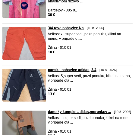
atraktívnom ružovo ...
Bardejov - 085 01
30 €
3/4 tove nohavice Na
- [10.8. 2026]
Velkost xL,super sedi, pozri ponuku, klikni na
meno, v pripade ot ...
Žilina - 010 01
10 €
panske nohavice adidas, 3/4
- [10.8. 2026]
Velkost S,super sedi, pozri ponuku, klikni na meno,
v pripade ota ...
Žilina - 010 01
13 €
damsky komplet adidas,merunkov ...
- [10.8. 2026]
Velkost L,super sedi, pozri ponuku, klikni na meno,
v pripade ota ...
Žilina - 010 01