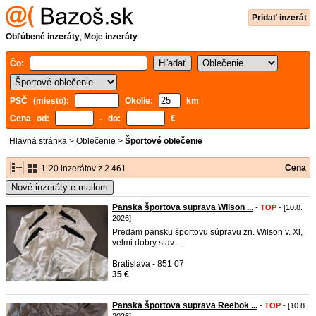
Pridať inzerát
Obľúbené inzeráty
,
Moje inzeráty
Čo:
PSČ (miesto):
Okolie:
km
Cena od:
- do:
€
Hlavná stránka
>
Oblečenie
>
Športové oblečenie
Cena
1-20 inzerátov z 2 461
Nové inzeráty e-mailom
Panska športova suprava Wilson ...
-
TOP
- [10.8.
2026]
Predam pansku športovu súpravu zn. Wilson v. Xl,
velmi dobry stav ...
Bratislava - 851 07
35 €
Panska športova suprava Reebok ...
-
TOP
- [10.8.