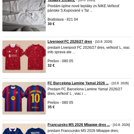
Tepláky zn.NIKE
- [10.8. 2026]
Predám úplne nové tepláky zn.NIKE.Veľkosť
pánske S.Kupované v Tal ...
Bratislava - 821 04
30 €
Liverpool FC 2026/27 dres
- [10.8. 2026]
predam Liverpool FC 2026/27 dres, veľkosť L, viac
info sprava ale ...
Prešov - 080 05
32 €
FC Barcelona Lamine Yamal 2026 ...
- [10.8. 2026]
Predam FC Barcelona Lamine Yamal 2026/27
dres, veľkosť L , viac i ...
Prešov - 080 05
35 €
Francuzsko MS 2026 Mbappe dres ...
- [10.8. 2026]
predam Francuzsko MS 2026 Mbappe dres,