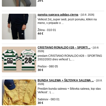
29 €
panska suprava adidas,cierna
- [10.8. 2026]
Velkost 2xL,super sedi, pozri ponuku, klikni na
meno, v pripade o ...
Žilina - 010 01
44 €
CRISTIANO RONALDO #28 – SPORTI ...
- [10.8.
2026]
predam CRISTIANO RONALDO #28 – SPORTING
2002/2003 dres veľkosť L, ...
Prešov - 080 05
30 €
BUNDA SALEWA + ŠILTOVKA SALEWA ...
- [10.8.
2026]
Predám bunda salewa + šiltovka salewa, top stav.
Veľkosť : L ...
Sabinov - 083 01
30 €